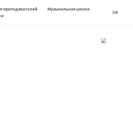
я преподавателей
Музыкальная школа
UA
ты
восходный способ запомнить