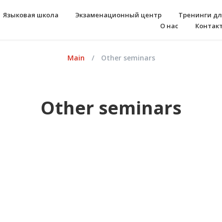
Языковая школа
Экзаменационный центр
Тренинги дл
О нас
Контак
Main
/
Other seminars
Other seminars
Тренинг 2
 запомнить
Пение — это пре