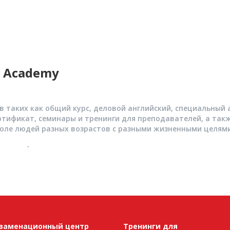
e Academy
 таких как общий курс, деловой английский, специальный а
тификат, семинары и тренинги для преподавателей, а такж
оле людей разных возрастов с разными жизненными целями
коквалифицированые преподаватели, имеющие международ
TKT и CELTA, устные экзаменаторы Cambridge English Langua
 таких как общий курс, деловой английский, специальный а
тификат, семинары и тренинги для преподавателей, а такж
оле людей разных возрастов с разными жизненными целями
коквалифицированые преподаватели, имеющие международ
заменационный центр
Тренинги для