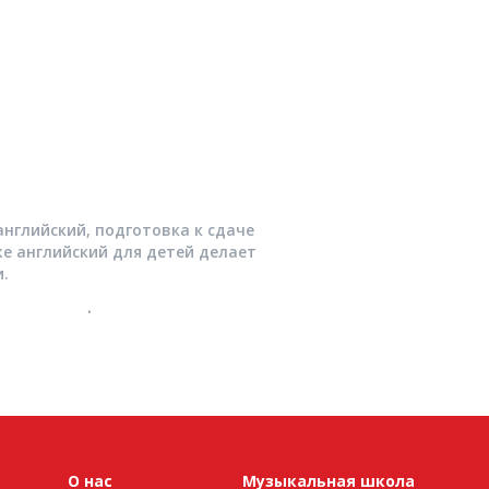
нглийский, подготовка к сдаче
е английский для детей делает
.
ные сертификаты по методике
ge Assessment.
нглийский, подготовка к сдаче
е английский для детей делает
.
ные сертификаты по методике
О нас
Музыкальная школа