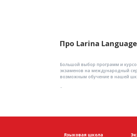
Про Larina Languag
Большой выбор программ и курсов
экзаменов на международный сер
возможным обучение в нашей шк
Занятия в школе проводят высо
преподавания английского языка 
Большой выбор программ и курсов
экзаменов на международный сер
возможным обучение в нашей шк
Занятия в школе проводят высо
Языковая школа
Эк