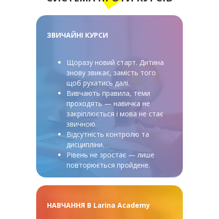
ЗВИЧАЙНІ КУРСИ
Щоразу новий старт. Дитина
знову звикає, замість того
щоб рухатись далі.
Вивчають правила, теми
проходять — навичка не
закріплюється і мова не стає
звичною.
Відсутність контролю та
дисципліни.
Рівень не зростає — лише
повторюється пройдене.
НАВЧАННЯ В Larina Academy