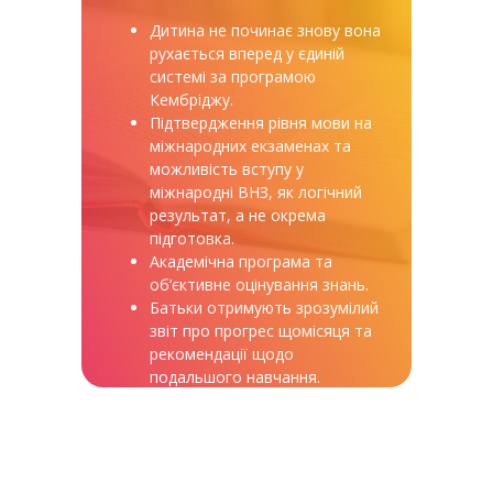
Дитина не починає знову вона
рухається вперед у єдиній
системі за програмою
Кембріджу.
Підтвердження рівня мови на
міжнародних екзаменах та
можливість вступу у
міжнародні ВНЗ, як логічний
результат, а не окрема
підготовка.
Академічна програма та
об’єктивне оцінування знань.
Батьки отримують зрозумілий
звіт про прогрес щомісяця та
рекомендації щодо
подальшого навчання.