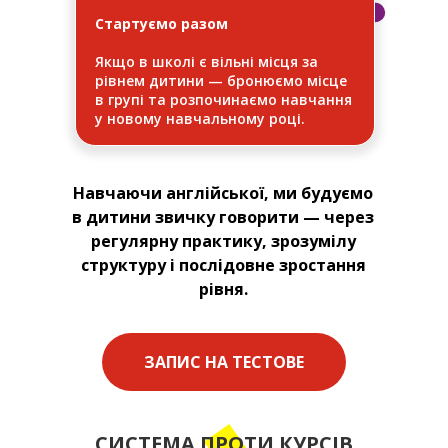
Стартуємо разом
Якщо в школі є вільні місця за
рівнем дитини — бронюємо місце
в групі та розпочинаємо навчання
у новому навчальному році.
Навчаючи англійської, ми будуємо
в дитини звичку говорити — через
регулярну практику, зрозумілу
структуру і послідовне зростання
рівня.
ЗАПИС НА ТЕСТОВЕ
СИСТЕМА ПРОТИ КУРСІВ